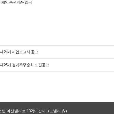
 : 개인 증권계좌 입금
제24기 사업보고서 공고
제25기 정기주주총회 소집공고
포면 아산밸리로 132(아산테크노밸리 內)